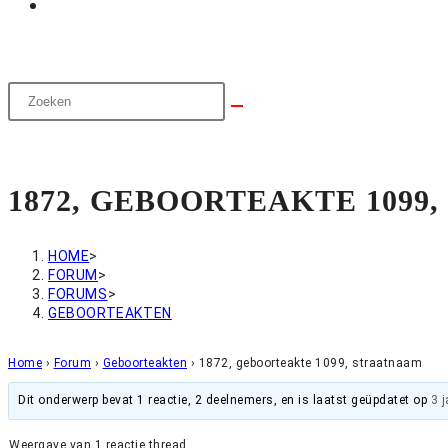
1872, GEBOORTEAKTE 1099
HOME
>
FORUM
>
FORUMS
>
GEBOORTEAKTEN
Home
›
Forum
›
Geboorteakten
›
1872, geboorteakte 1099, straatnaam
Dit onderwerp bevat 1 reactie, 2 deelnemers, en is laatst geüpdatet op
3 
Weergave van 1 reactie thread