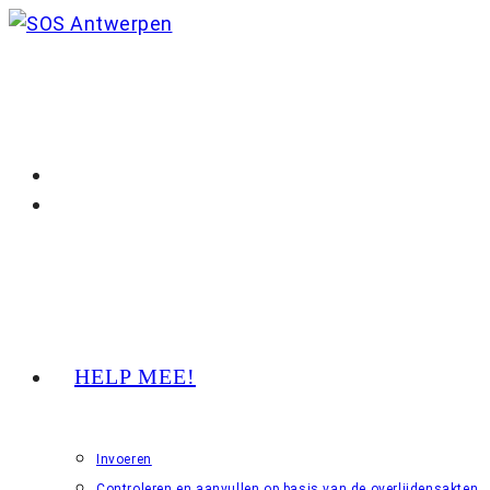
Ga
naar
inhoud
HELP MEE!
Invoeren
Controleren en aanvullen op basis van de overlijdensakten