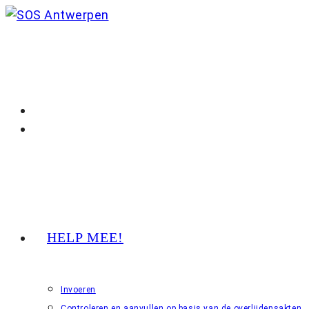
Ga
naar
inhoud
HELP MEE!
Invoeren
Controleren en aanvullen op basis van de overlijdensakten