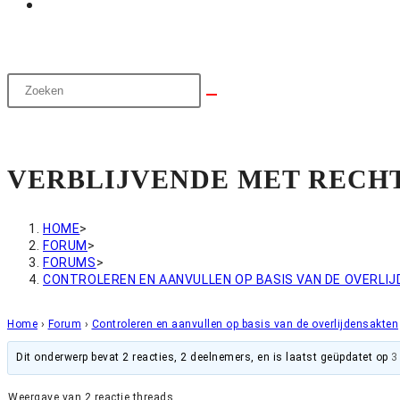
VERBLIJVENDE MET RECHT
HOME
>
FORUM
>
FORUMS
>
CONTROLEREN EN AANVULLEN OP BASIS VAN DE OVERLI
Home
›
Forum
›
Controleren en aanvullen op basis van de overlijdensakten
Dit onderwerp bevat 2 reacties, 2 deelnemers, en is laatst geüpdatet op
3
Weergave van 2 reactie threads