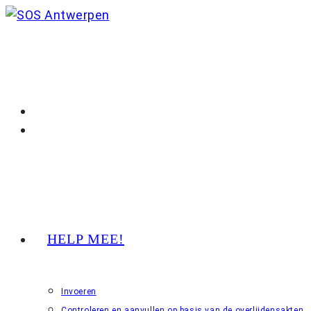
Ga
naar
inhoud
HELP MEE!
Invoeren
Controleren en aanvullen op basis van de overlijdensakten