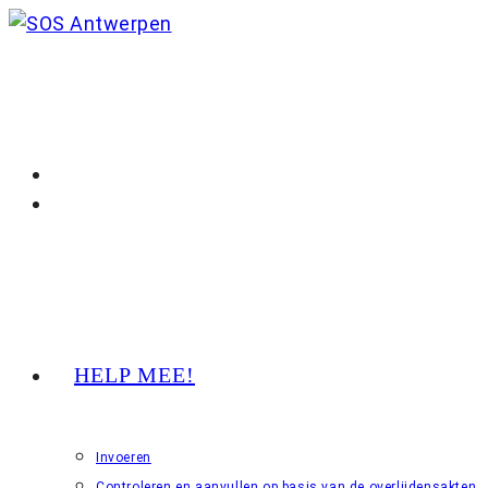
Ga
naar
inhoud
HELP MEE!
Invoeren
Controleren en aanvullen op basis van de overlijdensakten