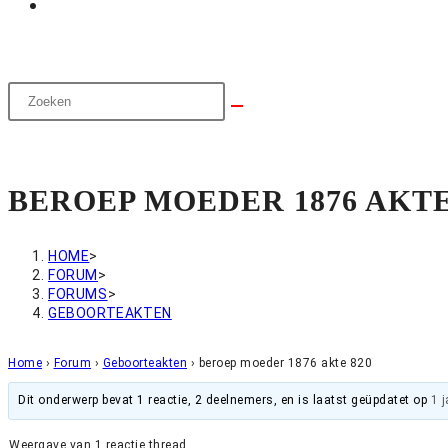
BEROEP MOEDER 1876 AKTE
HOME
>
FORUM
>
FORUMS
>
GEBOORTEAKTEN
Home
›
Forum
›
Geboorteakten
›
beroep moeder 1876 akte 820
Dit onderwerp bevat 1 reactie, 2 deelnemers, en is laatst geüpdatet op
1 
Weergave van 1 reactie thread