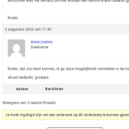
Misschien was het iemand die met kruiden een warme drank maakte (géé
Brabo
3 augustus 2022 om 17:40
Anne Lostrie
Deelnemer
Brabo, dat zou best kunnen, ik ga deze mogelijkheid vermelden in de toe
alvast bedankt, groetjes
Auteur
Berichten
Weergave van 2 reactie threads
Je moet ingelogd zijn om een antwoord op dit onderwerp te kunnen geve