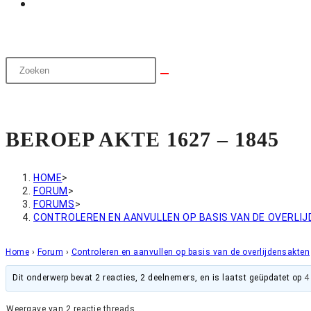
BEROEP AKTE 1627 – 1845
HOME
>
FORUM
>
FORUMS
>
CONTROLEREN EN AANVULLEN OP BASIS VAN DE OVERLI
Home
›
Forum
›
Controleren en aanvullen op basis van de overlijdensakten
Dit onderwerp bevat 2 reacties, 2 deelnemers, en is laatst geüpdatet op
4
Weergave van 2 reactie threads