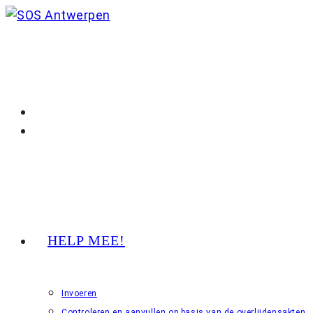
Ga
naar
inhoud
HELP MEE!
Invoeren
Controleren en aanvullen op basis van de overlijdensakten