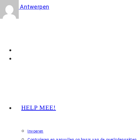
Ga
naar
inhoud
HELP MEE!
Invoeren
Controleren en aanvullen op basis van de overlijdensakten