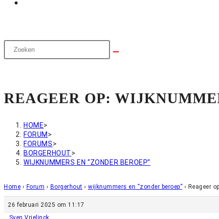
REAGEER OP: WIJKNUMME
HOME
>
FORUM
>
FORUMS
>
BORGERHOUT
>
WIJKNUMMERS EN “ZONDER BEROEP”
Home
›
Forum
›
Borgerhout
›
wijknummers en “zonder beroep”
›
Reageer op
26 februari 2025 om 11:17
Sven Vrielinck