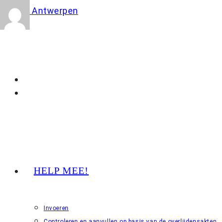
Ga
naar
inhoud
HELP MEE!
Invoeren
Controleren en aanvullen op basis van de overlijdensakten