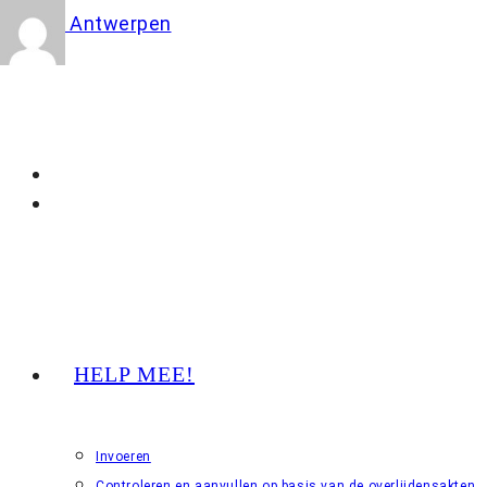
Ga
naar
inhoud
HELP MEE!
Invoeren
Controleren en aanvullen op basis van de overlijdensakten