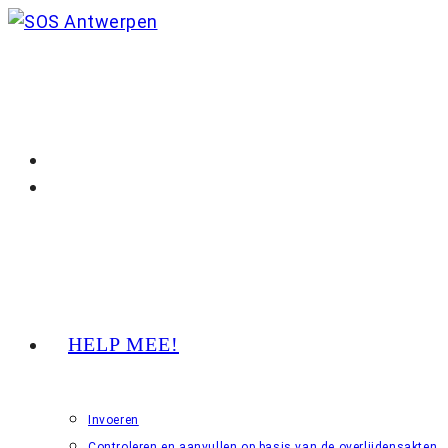
Ga
naar
inhoud
HELP MEE!
Invoeren
Controleren en aanvullen op basis van de overlijdensakten