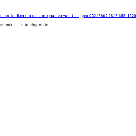
ramma-gebruiken-om-schermopnamen-vast-te-leggen-00246869-1843-655f-f22
ner ook de bestandsgrootte.