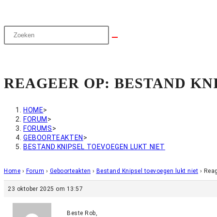
REAGEER OP: BESTAND KN
HOME
>
FORUM
>
FORUMS
>
GEBOORTEAKTEN
>
BESTAND KNIPSEL TOEVOEGEN LUKT NIET
Home
›
Forum
›
Geboorteakten
›
Bestand Knipsel toevoegen lukt niet
›
Reag
23 oktober 2025 om 13:57
Beste Rob,